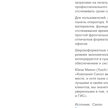
затратами на печат
профессионального 
отслеживать сроки 
Для пользователей,
панель оператора. 
материалов, функция
отслеживания време
простой фронтально
отпечатков формата
офисов.
Широкоформатные пр
режиме экономичной
интегрируются в су
обеспечением и сис
Юичи Мияно (Yuichi
«Компания Canon вк
месте, и хотя ныне
лучшими в своём кл
клиентов, мы значит
уверенными в том, 
и ГИС».
Источник: Canon