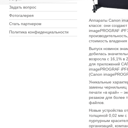
Задать вопрос
Фотогалерея
Аппараты Canon ima
Стать партнером
классе: они создаю
imagePROGRAF iPF75
Политика конфиденциальности
производительность,
стоимость владения
Выпуск новинок знам
добилась значительн
возросла с 16,1% в 
для приложений САП
imagePROGRAF iPF60
(Canon imagePROGRA
Уникальные характе
замены чернильниц 
печати «в край» – 
резаком для более т
файлов.
Новые устройства от
толщиной 0,02 мм с 
пурпурным красител
организаций, компа