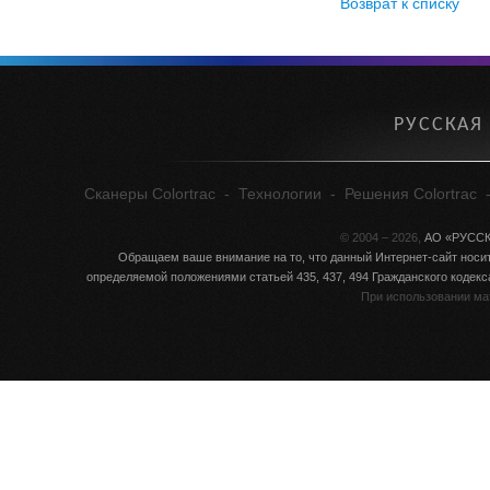
Возврат к списку
РУССКАЯ
Сканеры Colortrac
-
Технологии
-
Решения Colortrac
© 2004 – 2026,
АО «РУСС
Обращаем ваше внимание на то, что данный Интернет-сайт носит
определяемой положениями статьей 435, 437, 494 Гражданского кодек
При использовании ма