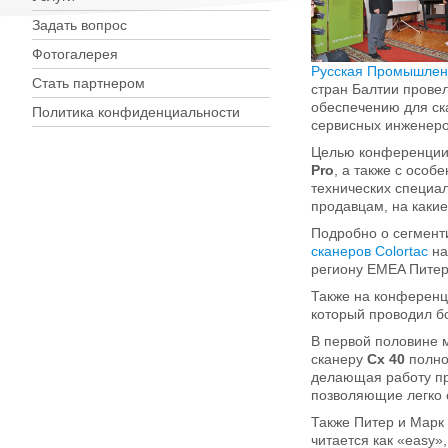
Задать вопрос
Фотогалерея
Русская Промышлен
Стать партнером
стран Балтии пров
обеспечению для ск
Политика конфиденциальности
сервисных инженер
Целью конференции
Pro
, а также с осо
технических специа
продавцам, на каки
Подробно о сегмент
сканеров Colortac
на
региону EMEA Питер
Также на конференц
который проводил б
В первой половине 
сканеру
Cx 40
полно
делающая работу пр
позволяющие легко 
Также Питер и Мар
читается как «easy»