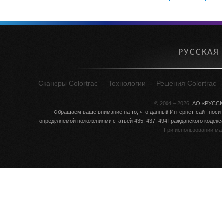
РУССКАЯ
Сканеры Colortrac
-
Технологии
-
Решения Colortrac
© 2004 – 2026,
АО «РУСС
Обращаем ваше внимание на то, что данный Интернет-сайт носит
определяемой положениями статьей 435, 437, 494 Гражданского кодек
При использовании ма