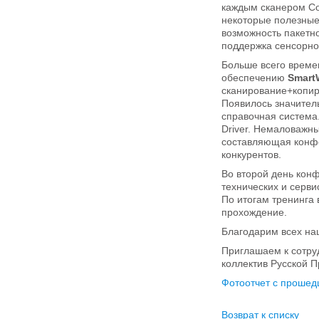
каждым сканером Col
некоторые полезные
возможность пакетн
поддержка сенсорног
Больше всего врем
обеспечению
Smart
сканирование+копир
Появилось значител
справочная система
Driver. Немаловажн
составляющая конфе
конкурентов.
Во второй день кон
технических и серв
По итогам тренинга
прохождение.
Благодарим всех на
Приглашаем к сотру
коллектив Русской
Фотоотчет с прошед
Возврат к списку