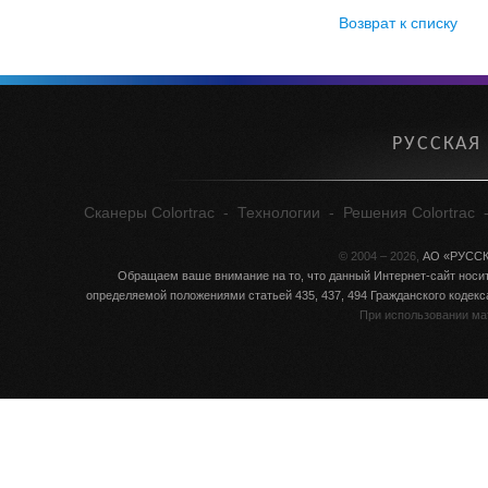
Возврат к списку
РУССКАЯ
Сканеры Colortrac
-
Технологии
-
Решения Colortrac
© 2004 – 2026,
АО «РУСС
Обращаем ваше внимание на то, что данный Интернет-сайт носит
определяемой положениями статьей 435, 437, 494 Гражданского кодек
При использовании ма