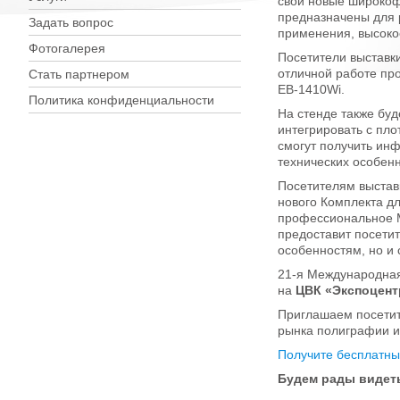
свои новые широкоф
предназначены для 
Задать вопрос
применения, высокое
Фотогалерея
Посетители выставк
отличной работе пр
Стать партнером
EB-1410Wi.
Политика конфиденциальности
На стенде также бу
интегрировать с пл
смогут получить ин
технических особен
Посетителям выстав
нового Комплекта дл
профессиональное 
предоставит посети
особенностям, но и
21-я Международна
на
ЦВК «Экспоцент
Приглашаем посетит
рынка полиграфии и
Получите бесплатны
Будем рады видеть