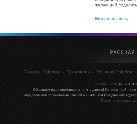
желающий поделитьс
Возврат к списку
РУССКАЯ
Сканеры Colortrac
-
Технологии
-
Решения Colortrac
© 2004 – 2026,
АО «РУСС
Обращаем ваше внимание на то, что данный Интернет-сайт носит
определяемой положениями статьей 435, 437, 494 Гражданского кодек
При использовании ма