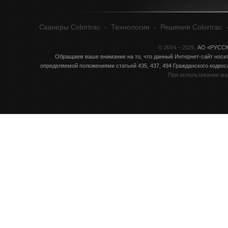
Сканеры Colortrac
-
Технологии
-
Решения Colortrac
© 2004 – 2026,
АО «РУСС
Обращаем ваше внимание на то, что данный Интернет-сайт носит
определяемой положениями статьей 435, 437, 494 Гражданского кодек
При использовании ма