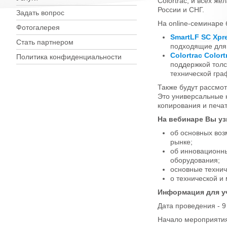
Colortrac, и всех 
России и СНГ.
Задать вопрос
На online-семинаре
Фотогалерея
SmartLF SС Xpr
Стать партнером
подходящие для 
Colortrac Color
Политика конфиденциальности
поддержкой толс
технической гра
Также будут рассмо
Это универсальные 
копирования и печа
На вебинаре Вы уз
об основных воз
рынке;
об инновационны
оборудования;
основные технич
о технической и
Информация для у
Дата проведения - 9
Начало мероприятия