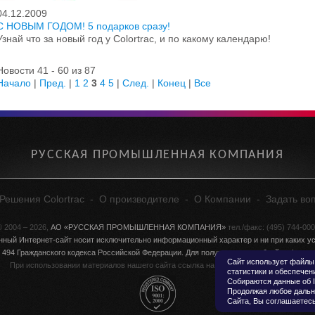
04.12.2009
С НОВЫМ ГОДОМ! 5 подарков сразу!
Узнай что за новый год у Colortrac, и по какому календарю!
Новости 41 - 60 из 87
Начало
|
Пред.
|
1
2
3
4
5
|
След.
|
Конец
|
Все
РУССКАЯ ПРОМЫШЛЕННАЯ КОМПАНИЯ
Решения Colortrac
-
О производителе
-
О Компании
-
Задать во
 2004 – 2026,
АО «РУССКАЯ ПРОМЫШЛЕННАЯ КОМПАНИЯ»
тел./факс: (495) 744-00
нный Интернет-сайт носит исключительно информационный характер и ни при каких ус
 494 Гражданского кодекса Российской Федерации. Для получения подробной информа
Сайт использует файлы 
При использовании материалов нашего сайта ссылка на
colortrac.ru
обязательна!
статистики и обеспечен
Собираются данные об I
Продолжая любое дальн
Сайта, Вы соглашаетесь