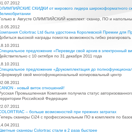
31.07.2012
ОЛИМПИЙСКИЕ СКИДКИ от мирового лидера широкоформатного скан
Великобритании
Только в Августе ОЛИМПИЙСКИЙ комплект: сканер, ПО и напольны
10.05.2012
Компания Colortrac Ltd была удостоена Королевской Премии для П
Добиться высокой награды помогла возможность гибко реагировать
18.10.2011
Специальное предложение «Переведи свой архив в электронный в
Действительно с 10 октября по 31 декабря 2011 года
18.10.2011
Специальное предложение «Доукомплектация до полнофункционал
Сформируй свой многофункциональный копировальный центр
02.08.2011
CANON - новый виток отношений!
Русская Промышленная Компания получила статус авторизованно
территории Российской Федерации
22.07.2011
COLORTRAC – больше возможностей при прежних затратах
Теперь сканеры Ci24 с профессиональным ПО в комплекте по баз
14.04.2011
Цветные сканеры Colortrac стали в 2 раза быстрее