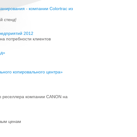
ирования - компании Colortrac из
й стенд!
редприятий 2012
 на потребности клиентов
ид»
ьного копировального центра»
го реселлера компании CANON на
овым ценам