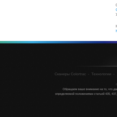
Сканеры Colortrac
-
Технологии
-
©
Обращаем ваше внимание на то, что да
определяемой положениями статьей 435, 437,