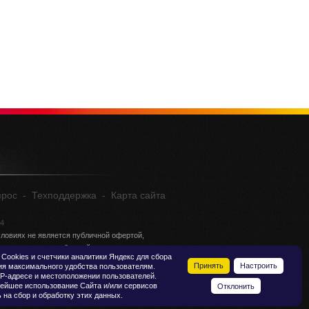
прос
-
Техподдержка
-
Карта сайта
04
ловиях не является публичной офертой,
ции о стоимости обращайтесь в отдел продаж.
Сookies и счетчики аналитики Яндекс для сбора
Принять
Настроить
ия максимального удобства пользователям.
P-адресе и местоположении пользователей.
ейшее использование Сайта и/или сервисов
Отклонить
 на сбор и обработку этих данных.