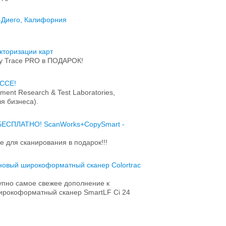
н-Диего, Калифорния
кторизации карт
sy Trace PRO в ПОДАРОК!
АССЕ!
ent Research & Test Laboratories,
я бизнеса).
 БЕСПЛАТНО! ScanWorks+CopySmart -
!
 для сканирования в подарок!!!
новый широкоформатный сканер Colortrac
тупно самое свежее дополнение к
широкоформатный сканер SmartLF Ci 24