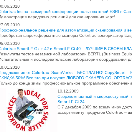
30.06.2010
Colortrac Inc на всемирной конференции пользователей ESRI в Са
Демонстрация передовых решений для сканирования карт!
27.05.2010
Профессиональное решение для автоматизации сканирования и ве
Приобретая широкоформатные сканеры Colortrac векторизатор Ea
05.02.2010
Colortrac SmartLF Gx + 42 и SmartLF Ci 40 – ЛУЧШИЕ В СВОЕМ КЛ
Результаты тестов независимой лаборатории BERTL (Business Equipm
Испытательные и исследовательские лаборатории оборудования дл
18.01.2010
Предложение от Colortrac: ScanWorks – БЕСПЛАТНО! CopySmart –
СКИДКА 50%! Все это при покупке ЛЮБОГО СКАНЕРА COLORTRAC
Только до конца зимы профессиональное программное обеспечение
10.12.2009
Сверхкомпактный и сверхдоступный, 
SmartLF Ci 24
С 7 декабря 2009 по всему миру дос
ассортименту продуктов Colortrac – 