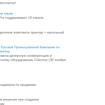
бесплатно!
ом языке
ro поддерживает 10 языков
ретение комплекта принтер + напольный
в Русской Промышленной Компании по
ortrac
овела дилерскую конференцию и
тному оборудованию Colortrac (30 ноября
енеджеров по продажам.
ые решения при создании
оду