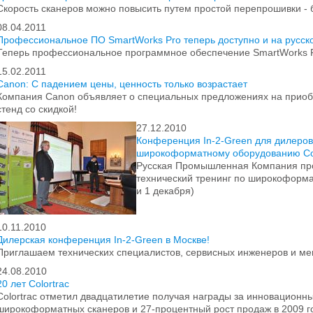
Скорость сканеров можно повысить путем простой перепрошивки - 
08.04.2011
Профессиональное ПО SmartWorks Pro теперь доступно и на русск
Теперь профессиональное программное обеспечение SmartWorks P
15.02.2011
Canon: С падением цены, ценность только возрастает
Компания Canon объявляет о специальных предложениях на приоб
стенд со скидкой!
27.12.2010
Конференция In-2-Green для дилеро
широкоформатному оборудованию Col
Русская Промышленная Компания пр
технический тренинг по широкоформа
и 1 декабря)
10.11.2010
Дилерская конференция In-2-Green в Москве!
Приглашаем технических специалистов, сервисных инженеров и м
24.08.2010
20 лет Colortrac
Colortrac отметил двадцатилетие получая награды за инновационн
широкоформатных сканеров и 27-процентный рост продаж в 2009 г