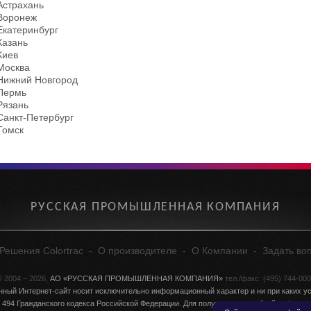
Астрахань
Воронеж
Екатеринбург
Казань
Киев
Москва
Нижний Новгород
Пермь
Рязань
Санкт-Петербург
Томск
РУССКАЯ ПРОМЫШЛЕННАЯ КОМПАНИЯ
Решения Colortrac
-
О производителе
-
О Компании
-
Задать во
 2004 – 2026,
АО «РУССКАЯ ПРОМЫШЛЕННАЯ КОМПАНИЯ»
тел./факс: (495) 744-00
нный Интернет-сайт носит исключительно информационный характер и ни при каких ус
 494 Гражданского кодекса Российской Федерации. Для получения подробной информа