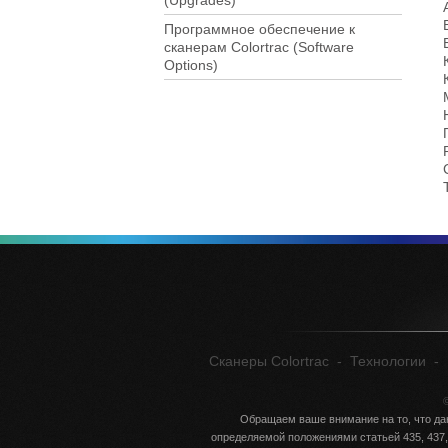
(Upgrades)
Программное обеспечение к
сканерам Colortrac (Software
Options)
Сканеры Colortrac
-
Технологии
-
©
Обращаем ваше внимание на то, что да
определяемой положениями статьей 435, 437,