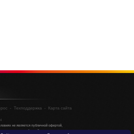
прос
-
Техподдержка
-
Карта сайта
04
ловиях не является публичной офертой,
ции о стоимости обращайтесь в отдел продаж.