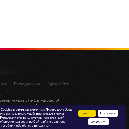
прос
-
Техподдержка
-
Карта сайта
04
ловиях не является публичной офертой,
ции о стоимости обращайтесь в отдел продаж.
Сookies и счетчики аналитики Яндекс для сбора
Принять
Настроить
ия максимального удобства пользователям.
P-адресе и местоположении пользователей.
ейшее использование Сайта и/или сервисов
Отклонить
 на сбор и обработку этих данных.