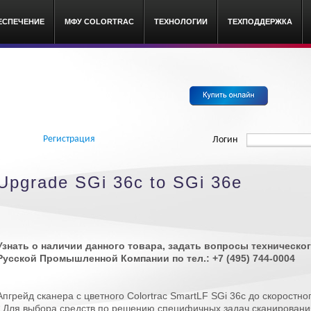
ЕСПЕЧЕНИЕ
МФУ COLORTRAC
ТЕХНОЛОГИИ
ТЕХПОДДЕРЖКА
c широкоформатные сканеры
Регистрация
Логин
Upgrade SGi 36c to SGi 36e
Узнать о наличии данного товара, задать вопросы техническ
Русской Промышленной Компании по тел.: +7 (495) 744-0004
Апгрейд сканера с цветного Colortrac SmartLF SGi 36c до скоростно
* Для выбора средств по решению специфичных задач сканировани