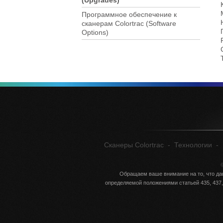
(Upgrades)
Программное обеспечение к
сканерам Colortrac (Software
Options)
Сканеры Colortrac
-
Технологии
-
©
Обращаем ваше внимание на то, что да
определяемой положениями статьей 435, 437,