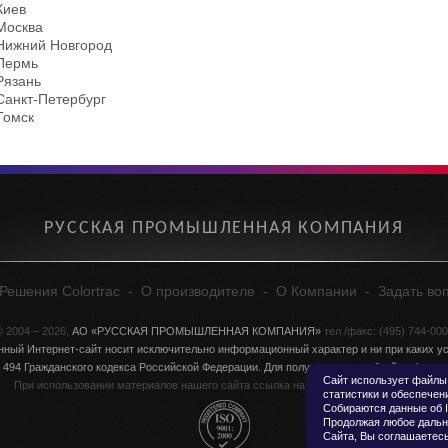
Киев
Москва
Нижний Новгород
Пермь
Рязань
Санкт-Петербург
Томск
РУССКАЯ ПРОМЫШЛЕННАЯ КОМПАНИЯ
Решения Colortrac
-
О производителе
-
О Компании
-
Задать во
 2004 – 2026,
АО «РУССКАЯ ПРОМЫШЛЕННАЯ КОМПАНИЯ»
тел./факс: (495) 744-00
нный Интернет-сайт носит исключительно информационный характер и ни при каких ус
 494 Гражданского кодекса Российской Федерации. Для получения подробной информа
Сайт использует файлы 
При использовании материалов нашего сайта ссылка на
colortrac.ru
обязательна!
статистики и обеспечен
Собираются данные об I
Продолжая любое дальн
Сайта, Вы соглашаетесь