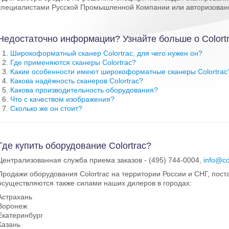
специалистами Русской Промышленной Компании или авторизован
Недостаточно информации? Узнайте больше о Colortr
Широкоформатный сканер Colortrac, для чего нужен он?
Где применяются сканеры Colortrac?
Какие особенности имеют широкоформатные сканеры Colortrac
Какова надёжность сканеров Colortrac?
Какова производительность оборудования?
Что с качеством изображения?
Сколько же он стоит?
Где купить оборудование Colortrac?
Централизованная служба приема заказов - (495) 744-0004,
info@co
Продажи оборудования Colortrac на территории России и СНГ, пост
осуществляются также силами наших дилеров в городах:
Астрахань
Воронеж
Екатеринбург
Казань