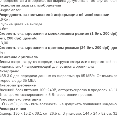
Определяется и отображается ширина документа в том случае, есл
Технология захвата изображения
SingleSensor
Разрядность захватываемой информации об изображении
16-бит
Глубина цвета на выходе
8-бит
Скорость сканирования в монохромном режиме (1-бит, 200 dpi)
бит, 200 dpi), дюйм/с
13,00
Скорость сканирования в цветном режиме (24-бит, 200 dpi), д
Нет
Движение оригинала
Лицом вверх, загрузка спереди, выгрузка сзади или с перемоткой в
опциональной направляющей для возврата оригинала
Интерфейс
USB 3.0 для передачи данных со скоростью до 85 МБ/с. Оптимизир
скоростью до 35 МБ/с
Энергопотребление
Внешний блок питания 100~240В, авторегулировка в пределах +/- 1
Вт во время сканирования и 5 Вт в состоянии простоя.
Условия эксплуатации
10˚С - 35˚С, 35% - 80% влажности, не допускать появления конденс
Размеры и вес
Сканер: 130 х 15,2 х 38,1 см, 26,5 кг. В упаковке: 144 х 24 х 52 см, 31