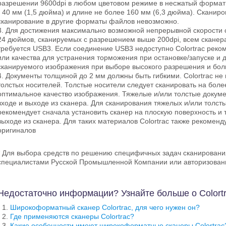
разрешении 9600dpi в любом цветовом режиме в несжатый формат
- 40 мм (1,5 дюйма) и длине не более 160 мм (6,3 дюйма). Сканир
сканирование в другие форматы файлов невозможно.
3. Для достижения максимально возможной непрерывной скорости
24 дюймов, сканируемых с разрешением выше 200dpi, всем сканера
требуется USB3. Если соединение USB3 недоступно Colortrac реком
или качества для устранения торможения при остановке/запуске и
сканируемого изображения при выборе высокого разрешения и бо
4. Документы толщиной до 2 мм должны быть гибкими. Colortrac не
толстых носителей. Толстые носители следует сканировать на боле
оптимальное качество изображения. Тяжелые и/или толстые докум
входе и выходе из сканера. Для сканирования тяжелых и/или толст
рекомендует сначала установить сканер на плоскую поверхность и 
выходе из сканера. Для таких материалов Colortrac также рекоме
оригиналов
* Для выбора средств по решению специфичных задач сканировани
специалистами Русской Промышленной Компании или авторизован
Недостаточно информации? Узнайте больше о Colortr
Широкоформатный сканер Colortrac, для чего нужен он?
Где применяются сканеры Colortrac?
Какие особенности имеют широкоформатные сканеры Colortrac