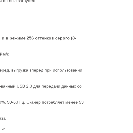
и он был загружен
 и в режиме 256 оттенков серого (8-
юйм/с
перед, выгрузка вперед при использовании
ованный USB 2.0 для передачи данных со
0%, 50-60 Гц. Сканер потребляет менее 53
ата
 кг