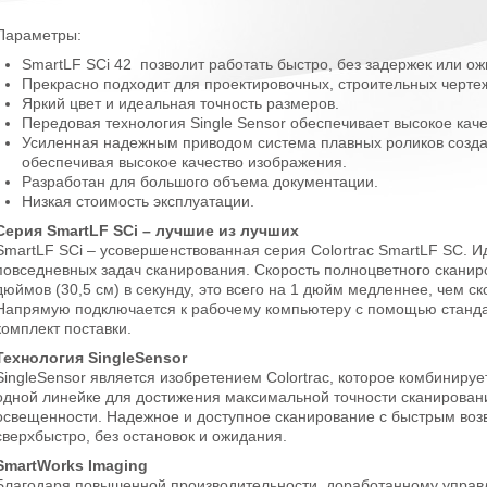
Параметры:
SmartLF SCi 42 позволит работать быстро, без задержек или о
Прекрасно подходит для проектировочных, строительных чертеж
Яркий цвет и идеальная точность размеров.
Передовая технология Single Sensor обеспечивает высокое ка
Усиленная надежным приводом система плавных роликов созда
обеспечивая высокое качество изображения.
Разработан для большого объема документации.
Низкая стоимость эксплуатации.
Серия SmartLF SCi – лучшие из лучших
SmartLF SCi – усовершенствованная серия Colortrac SmartLF SC. 
повседневных задач сканирования. Скорость полноцветного сканир
дюймов (30,5 см) в секунду, это всего на 1 дюйм медленнее, чем с
Напрямую подключается к рабочему компьютеру с помощью стандар
комплект поставки.
Технология SingleSensor
SingleSensor является изобретением Colortrac, которое комбинируе
одной линейке для достижения максимальной точности сканирован
освещенности. Надежное и доступное сканирование с быстрым воз
сверхбыстро, без остановок и ожидания.
SmartWorks Imaging
Благодаря повышенной производительности, доработанному упра