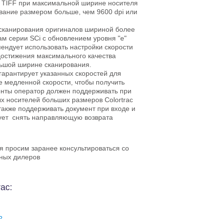
 TIFF при максимальной ширине носителя
ование размером больше, чем 9600 dpi или
 сканирования оригиналов шириной более
м серии SCi с обновлением уровня "e"
ендует использовать настройки скорости
 достижения максимального качества
льшой ширине сканирования.
 гарантирует указанных скоростей для
е медленной скорости, чтобы получить
енты оператор должен поддерживать при
ых носителей больших размеров Colortrac
также поддерживать документ при входе и
ндует снять направляющую возврата
я просим заранее консультироваться со
ных дилеров
ac:
?