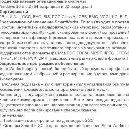
Поддерживаемые операционные системы
Windows 10 и 8.2 (64-разрядная и 32-разрядная)
Сертификаты
CE, cUL/UL, CCC, EAC, BIS, FCC Class A, ICES, EMC, VCCI, KC, 
Программное обеспечение SmartWorks Touch (входит в постав
Простой, интуитивный пользовательский интерфейс, разработанны
сенсорным экраном. Функции: сканирование в файл / копирование / 
сканирование на флешку. В режиме реального времени производит
настройками выбор предустановленных для документов шаблонов о
установка простого и адаптивного порогов в монохромном режиме.
поддерживаются форматы файлов PDF, PDF/A, MPDF, JPEG, JPEG20
TIF-G4, MTIFF, PCX, BMP (максимальный размер файла формата TI
Опциональное программное обеспечение
SmartWorks Imaging - новый, более быстрый продукт для професси
редактированием изображений и расширенными внутренними дра
Аксессуары
Напольная подставка – включает корзину для улавливания оригин
размещения компьютера, монитора, клавиатуры и мыши.
Репростенд – регулируемая по высоте подставка, позволяющая ра
модели широкоформатных принтеров. В комплект входит подставка
Существует опциональная направляющая для возврата оригинала, 
получать его после сканирования спереди сканера.
Примечания
1. Требования к электропитанию для моделей SCi.
2. Сканеры SmartLF SCi и программное обеспечение SmartWorks I