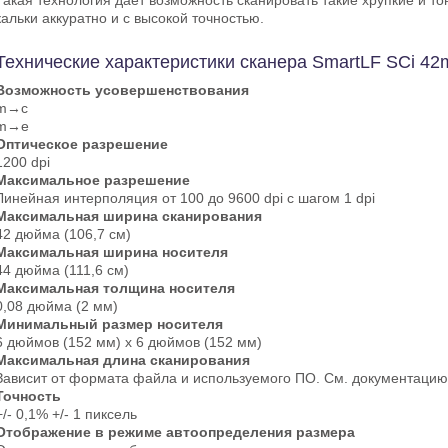
Такая технология дает возможность сканировать такие хрупкие и то
кальки аккуратно и с высокой точностью.
Технические характеристики сканера SmartLF SCi 42
Возможность усовершенствования
m→c
m→e
Оптическое разрешение
1200 dpi
Максимальное разрешение
Линейная интерполяция от 100 до 9600 dpi с шагом 1 dpi
Максимальная ширина сканирования
42 дюйма (106,7 см)
Максимальная ширина носителя
44 дюйма (111,6 см)
Максимальная толщина носителя
0,08 дюйма (2 мм)
Минимальный размер носителя
6 дюймов (152 мм) х 6 дюймов (152 мм)
Максимальная длина сканирования
Зависит от формата файла и используемого ПО. См. документацию
Точность
+/- 0,1% +/- 1 пиксель
Отображение в режиме автоопределения размера