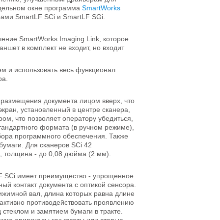
тдельном окне программа
SmartWorks
ми SmartLF SCi и SmartLF SGi.
ение SmartWorks Imaging Link, которое
ншет в комплект не входит, но входит
м и использовать весь функционал
ра.
размещения документа лицом вверх, что
экран, установленный в центре сканера,
ом, что позволяет оператору убедиться,
стандартного формата (в ручном режиме),
бора программного обеспечения. Также
умаги. Для сканеров SCi 42
 толщина - до 0,08 дюйма (2 мм).
LF SCi имеет преимущество - упрощенное
й контакт документа с оптикой сенсора.
ижимной вал, длина которых равна длине
 активно противодействовать проявлению
стеклом и замятием бумаги в тракте.