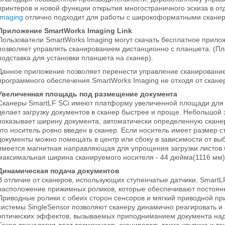
принтеров и новой функции открытия многостраничного эскиза в о
Imaging
отлично подходит для работы с широкоформатными сканера
Приложение SmartWorks Imaging Link
Пользователи SmartWorks Imaging могут скачать бесплатное прилож
позволяет управлять сканированием дистанционно с планшета. (Пла
подставка для установки планшета на сканер).
Данное приложение позволяет перенести управление сканирование
программного обеспечения SmartWorks Imaging не отходя от скане
Увеличенная площадь под размещение документа
Сканеры SmartLF SСi имеют платформу увеличенной площади для 
делает загрузку документов в сканер быстрее и проще. Небольшой 
показывает ширину документа, автоматически определенную сканер
что носитель ровно введен в сканер. Если носитель имеет размер 
документы можно помещать в центр или сбоку в зависимости от вы
имеется магнитная направляющая для упрощения загрузки листов б
максимальная ширина сканируемого носителя - 44 дюйма(1116 мм),
Динамическая подача документов
В отличие от сканеров, использующих ступенчатые датчики, Smart
расположение прижимных роликов, которые обеспечивают постоянны
Приводные ролики с обеих сторон сенсоров и мягкий приводной пр
системы SingleSensor позволяют сканеру динамично реагировать и
оптических эффектов, вызываемых приподниманием документа над 