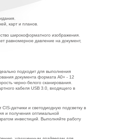
жидания.
ей, карт и планов.
чество широкоформатного изображения.
ет равномерное давление на документ,
Идеально подходит для выполнения
ования документа формата A0+ - 12
корость черно-белого сканирования.
тного кабеля USB 3.0, входящего в
т CIS-датчики и светодиодную подсветку в
ия и получения оптимальной
вратом инвестиций. Выполняйте работу
влению, улучшенным драйверам для