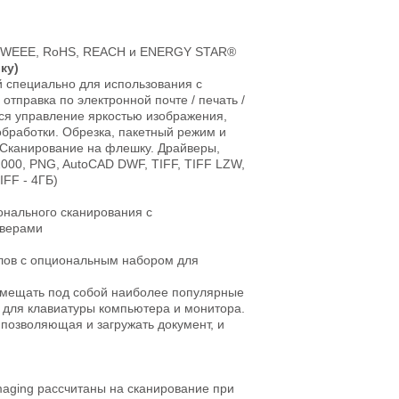
EuP, WEEE, RoHS, REACH и ENERGY STAR®
ку)
й специально для использования с
отправка по электронной почте / печать /
ся управление яркостью изображения,
бработки. Обрезка, пакетный режим и
 Сканирование на флешку. Драйверы,
00, PNG, AutoCAD DWF, TIFF, TIFF LZW,
FF - 4ГБ)
онального сканирования с
йверами
алов с опциональным набором для
змещать под собой наиболее популярные
 для клавиатуры компьютера и монитора.
позволяющая и загружать документ, и
maging рассчитаны на сканирование при