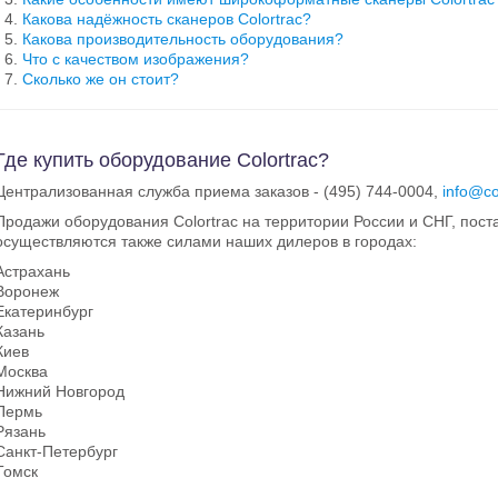
Какова надёжность сканеров Colortrac?
Какова производительность оборудования?
Что с качеством изображения?
Сколько же он стоит?
Где купить оборудование Colortrac?
Централизованная служба приема заказов - (495) 744-0004,
info@co
Продажи оборудования Colortrac на территории России и СНГ, пост
осуществляются также силами наших дилеров в городах:
Астрахань
Воронеж
Екатеринбург
Казань
Киев
Москва
Нижний Новгород
Пермь
Рязань
Санкт-Петербург
Томск