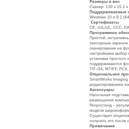
Размеры и вес
Сканер: 130 х 15,2 х 
Поддерживаемые 
Windows 10 и 8.2 (6
Сертификаты
CE, cUL/UL, CCC, E
Программное обесп
Простой, интуитивн
сенсорным экраном. 
сканирование на фл
настройками выбор 
установка простого
поддерживаются фор
TIF-G4, MTIFF, PCX
Опциональное про
SmartWorks Imaging
редактированием и
Аксессуары
Напольная подставк
размещения компьют
Репростенд – регул
модели широкоформа
Существует опциона
получать его после 
Примечания