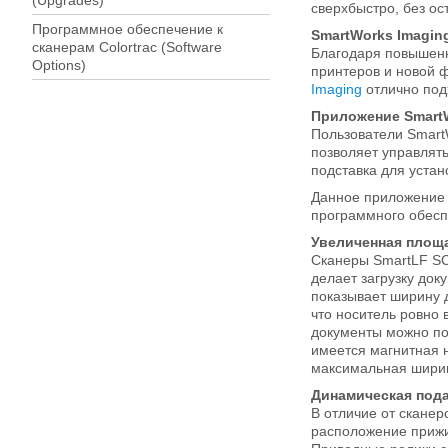
(Upgrades)
сверхбыстро, без ос
Программное обеспечение к
SmartWorks Imagin
сканерам Colortrac (Software
Благодаря повышенн
Options)
принтеров и новой 
Imaging
отлично под
Приложение SmartW
Пользователи SmartW
позволяет управлять
подставка для устан
Данное приложение 
программного обесп
Увеличенная площ
Сканеры SmartLF SС
делает загрузку док
показывает ширину 
что носитель ровно 
документы можно по
имеется магнитная 
максимальная ширин
Динамическая под
В отличие от скане
расположение прижи