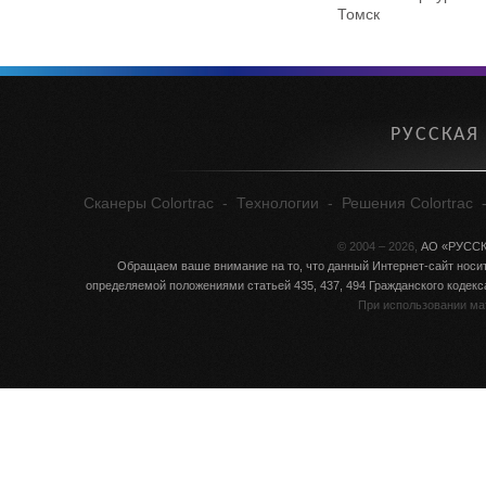
Томск
РУССКАЯ
Сканеры Colortrac
-
Технологии
-
Решения Colortrac
© 2004 – 2026,
АО «РУСС
Обращаем ваше внимание на то, что данный Интернет-сайт носит
определяемой положениями статьей 435, 437, 494 Гражданского кодек
При использовании ма