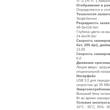
+/- 0,1% +/- 1 пиксел
Отображение в ре
Определяется и ото
Технология захват
SingleSensor
Разрядность захв
48-бит/16-бит
Глубина цвета на в
24-бит/8-бит
Скорость сканирова
бит, 200 dpi), дюйм
13,00
Скорость сканирова
6,0
Движение оригина
Лицом вверх, загруз
опциональной напра
Интерфейс
USB 3.0 для переда
скоростью до 35 МБ
Энергопотреблени
Внешний блок питани
Вт во время сканиро
Условия эксплуат
10˚С - 35˚С, 35% - 