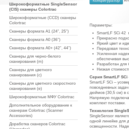
и
Конфигуратор
Широкоформатные SingleSensor
(CIS) сканеры Colortrac
Широкоформатные (CCD) сканеры
Colortrac
Параметры:
Сканеры формата А1 (24”, 25”)
SmartLF SCi 42 
Прекрасно подхо
Сканеры формата A0 (36”)
Яркий цвет и ид
Сканеры формата A0+ (42”, 44”)
Передовая техно
Усиленная надеж
Сканеры для черно-белого
обеспечивая выс
сканирования (m)
Разработан для
Низкая стоимост
Сканеры для цветного
сканирования (c)
Серия SmartLF SCi
SmartLF SCi – усов
Сканеры для цветного скоростного
повседневных задач
сканирования (e)
дюймов (30,5 см) в 
Широкоформатные МФУ Colortrac
Напрямую подключае
комплект поставки.
Дополнительное оборудование к
сканерам Colortrac (Scanner
Технология Single
Accessories)
SingleSensor являет
одной линейке для 
Доработка сканеров Colortrac
освещенности. Наде